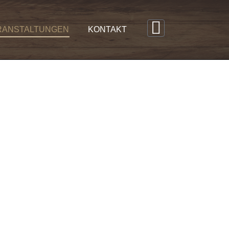
RANSTALTUNGEN
KONTAKT