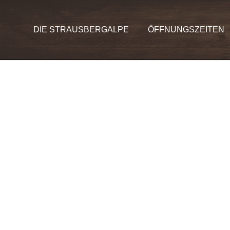
DIE STRAUSBERGALPE
ÖFFNUNGSZEITEN